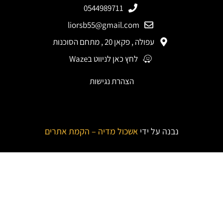
0544989711
liorsb55@gmail.com
פולה , פקאן 20 , מתחם הסוכנות
לחץ כאן לניווט בWaze
הצהרת נגישות
 ידי
אשכול מדיה – הקמת אתרים